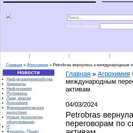
Искать в разделе
Подписка
Каталог фирм
Пресс-релизы
Прайс-
Главная
»
Агрохимия
»
Petrobras вернулась к международным 
Новости
Главная
»
Агрохимия
Нефтегазопереработка
международным перег
Химикаты
активам
Нефтехимия
Полимеры
Лаки, краски
Агрохимия
04/03/2024
Фармацевтическая
индустрия
Petrobras вернул
Новые технологии,
переговорам по 
оборудование
IT
активам
Финансы, Право