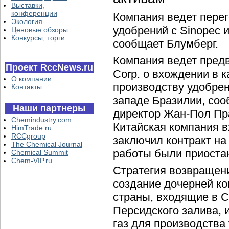
Выставки,
конференции
Компания ведет перег
Экология
удобрений с Sinopec
Ценовые обзоры
Конкурсы, торги
сообщает Блумберг.
Компания ведет пред
Проект RccNews.ru
Corp. о вхождении в 
О компании
производству удобрени
Контакты
западе Бразилии, со
Наши партнеры
директор Жан-Пол Пра
Chemindustry.com
Китайская компания в
HimTrade.ru
RCCgroup
заключил контракт на 
The Chemical Journal
работы были приоста
Chemical Summit
Chem-VIP.ru
Стратегия возвращени
создание дочерней ко
страны, входящие в С
Персидского залива,
газ для производства