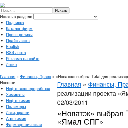
Искать в разделе
Подписка
Каталог фирм
Пресс-релизы
Прайс-листы
English
RSS лента
Реклама на сайте
Логин
Главная
»
Финансы, Право
»
«Новатэк» выбрал Total для реализа
Новости
Главная
»
Финансы, Пр
Нефтегазопереработка
реализации проекта «Я
Химикаты
Нефтехимия
02/03/2011
Полимеры
«Новатэк» выбрал T
Лаки, краски
Агрохимия
«Ямал СПГ»
Фармацевтическая