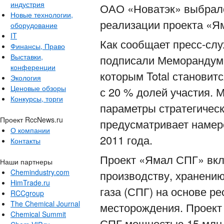
индустрия
ОАО «Новатэк» выбрало
Новые технологии,
реализации проекта «Ям
оборудование
IT
Как сообщает пресс-слу
Финансы, Право
Выставки,
подписали Меморандум о
конференции
которым Total становит
Экология
Ценовые обзоры
с 20 % долей участия.
Конкурсы, торги
параметры стратегическ
Проект RccNews.ru
предусматривает намер
О компании
2011 года.
Контакты
Проект «Ямал СПГ» вкл
Наши партнеры
Chemindustry.com
производству, хранению
HimTrade.ru
газа (СПГ) на основе р
RCCgroup
The Chemical Journal
месторождения. Проект
Chemical Summit
СПГ мощностью 15 млн т