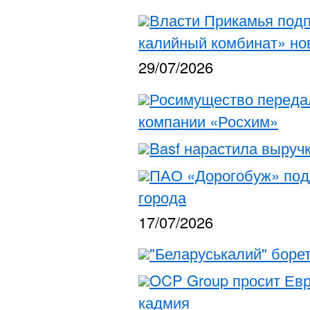
Власти Прикамья подп
калийный комбинат» н
29/07/2026
Росимущество переда
компании «Росхим»
Basf нарастила выруч
ПАО «Дорогобуж» подд
города
17/07/2026
"Беларуськалий" борет
OCP Group просит Евр
кадмия