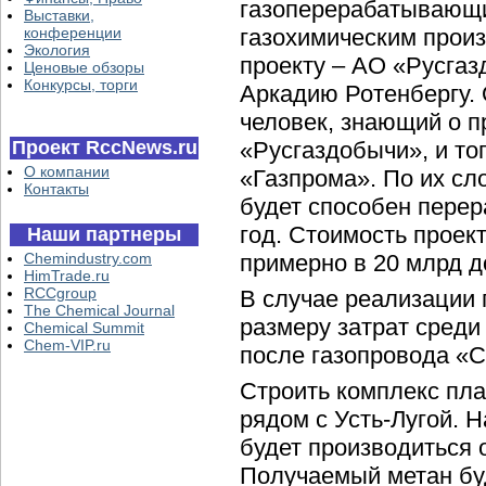
газоперерабатывающи
Выставки,
конференции
газохимическим произ
Экология
проекту – АО «Русга
Ценовые обзоры
Конкурсы, торги
Аркадию Ротенбергу.
человек, знающий о п
Проект RccNews.ru
«Русгаздобычи», и то
О компании
«Газпрома». По их сл
Контакты
будет способен перера
год. Стоимость проек
Наши партнеры
Chemindustry.com
примерно в 20 млрд д
HimTrade.ru
RCCgroup
В случае реализации 
The Chemical Journal
размеру затрат среди
Chemical Summit
Chem-VIP.ru
после газопровода «
Строить комплекс пла
рядом с Усть-Лугой.
будет производиться о
Получаемый метан бу