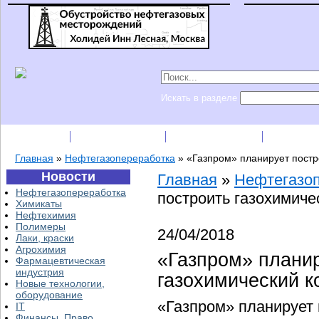
Искать в разделе
Подписка
Каталог фирм
Пресс-релизы
Прайс-
Главная
»
Нефтегазопереработка
»
«Газпром» планирует постр
Новости
Главная
»
Нефтегазо
Нефтегазопереработка
построить газохимиче
Химикаты
Нефтехимия
Полимеры
24/04/2018
Лаки, краски
Агрохимия
«Газпром» планир
Фармацевтическая
индустрия
газохимический к
Новые технологии,
оборудование
«Газпром» планирует 
IT
Финансы, Право