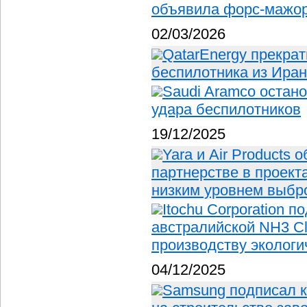
объявила форс-мажо
02/03/2026
QatarEnergy прекрат
беспилотника из Ира
Saudi Aramco остан
удара беспилотников
19/12/2025
Yara и Air Products
партнерстве в проект
низким уровнем выбр
Itochu Corporation 
австралийской NH3 Cl
производству экологи
04/12/2025
Samsung подписал ко