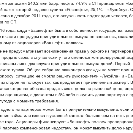
ыми запасами 240,2 млн барр. нефти. 74,9% в СП принадлежит «Б
й пакет которой недавно купила «Роснефть», 25,1% – «Лукойлу». 
сано в декабре 2011 года, его актуальность подтвердил человек, б
ов по СП.
16 года, когда «Башнефть» была в собственности государства, изм
 в части процедуры принудительного выкупа не вносилось, сказали
одному из акционеров «Башнефть-полюса».
 не предусматривает возникновения права у одного из партнеров
и продать свою, в случае если у того сменился контролирующий ак
описаны лишь два случая принудительного выкупа долей. Первый 
ского тупика. Общее собрание акционеров дважды не может прин
вопросу, ситуацию не смогли решить руководители «Лукойла» и «Б
 из сторон не голосует так, как предлагает привлеченный эксперт. 
яся сторона» обязана продать свою долю по рыночной цене, оп
м оценщиком, с дисконтом в 5% либо выкупить долю партнера с п
лугода с момента требования.
 одного из партнеров может быть принудительно выкуплена, если 
ение займа или взноса в уставный капитал больше чем на пять дне
ние года. Акционеры финансируют «Башнефть-полюс» пропорцион
й партнер компенсировал недостачу, он может выкупить долю нар