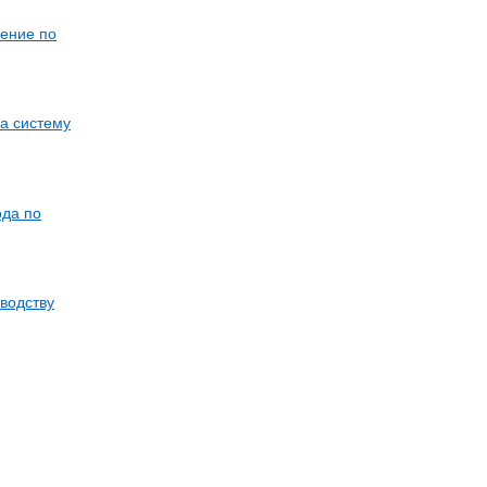
шение по
а систему
ода по
водству