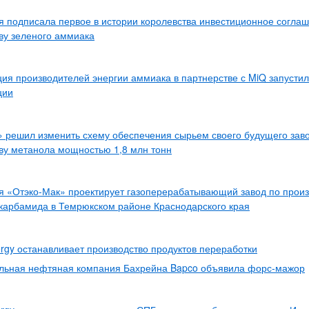
 подписала первое в истории королевства инвестиционное согла
ву зеленого аммиака
ия производителей энергии аммиака в партнерстве с MiQ запустил
ции
 решил изменить схему обеспечения сырьем своего будущего зав
ву метанола мощностью 1,8 млн тонн
 «Отэко-Мак» проектирует газоперерабатывающий завод по произ
карбамида в Темрюкском районе Краснодарского края
rgy останавливает производство продуктов переработки
льная нефтяная компания Бахрейна Bapco объявила форс-мажор