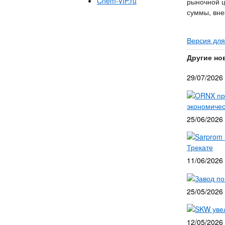
Chem-VIP.ru
рыночной ц
суммы, вне
Версия для
Другие но
29/07/2026
ORNX при
экономичес
25/06/2026
Sarprom 
Трекате
11/06/2026
Завод по
25/05/2026
SKW уве
12/05/2026