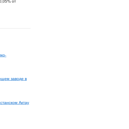
0,05% от
ко-
ющем заводе в
хстанском Актау