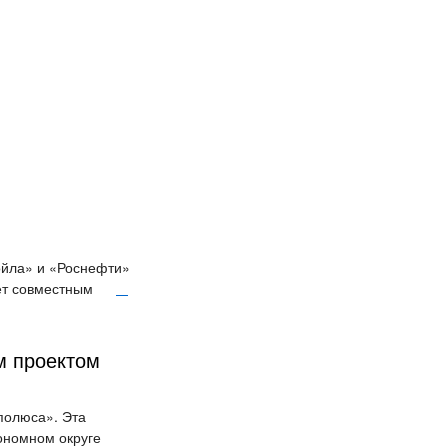
ойла» и «Роснефти»
ет совместным
м проектом
полюса». Эта
ономном округе