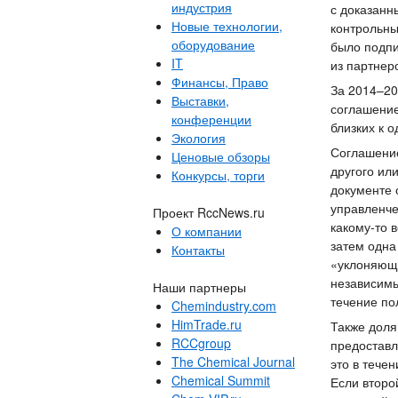
индустрия
с доказанн
Новые технологии,
контрольны
оборудование
было подпи
IT
из партнер
Финансы, Право
За 2014–20
Выставки,
соглашение
конференции
близких к 
Экология
Соглашение
Ценовые обзоры
другого ил
Конкурсы, торги
документе 
управленче
Проект RccNews.ru
какому-то 
О компании
затем одна
Контакты
«уклоняюща
независимы
Наши партнеры
течение по
Chemindustry.com
HimTrade.ru
Также доля
RCCgroup
предоставл
The Chemical Journal
это в тече
Chemical Summit
Если второ