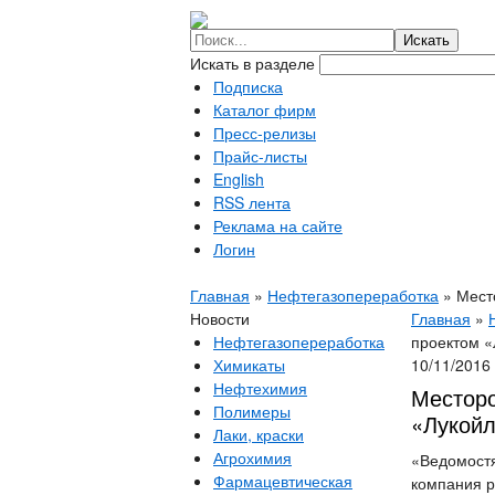
Искать в разделе
Подписка
Каталог фирм
Пресс-релизы
Прайс-листы
English
RSS лента
Реклама на сайте
Логин
Главная
»
Нефтегазопереработка
»
Мест
Новости
Главная
»
Нефтегазопереработка
проектом «
Химикаты
10/11/2016
Нефтехимия
Месторо
Полимеры
«Лукойл
Лаки, краски
Агрохимия
«Ведомостя
Фармацевтическая
компания р