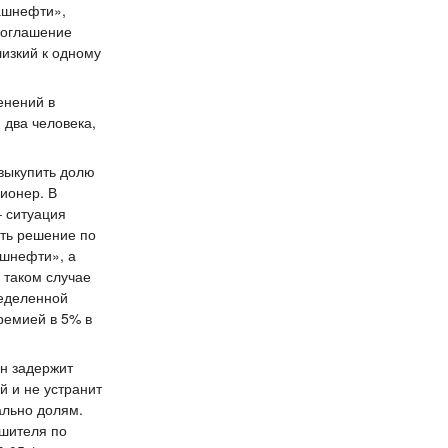
ашнефти»,
Соглашение
лизкий к одному
енений в
 два человека,
 выкупить долю
ционер. В
– ситуация
ять решение по
ашнефти», а
В таком случае
ределенной
ремией в 5% в
он задержит
й и не устранит
ально долям.
ушителя по