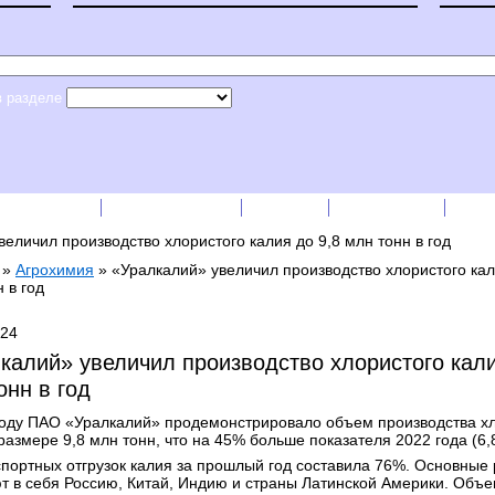
в разделе
сс-релизы
Прайс-листы
English
RSS лента
Рек
еличил производство хлористого калия до 9,8 млн тонн в год
»
Агрохимия
»
«Уралкалий» увеличил производство хлористого кал
 в год
024
калий» увеличил производство хлористого кали
онн в год
году ПАО «Уралкалий» продемонстрировало объем производства х
размере 9,8 млн тонн, что на 45% больше показателя 2022 года (6,
спортных отгрузок калия за прошлый год составила 76%. Основные
т в себя Россию, Китай, Индию и страны Латинской Америки. Объ