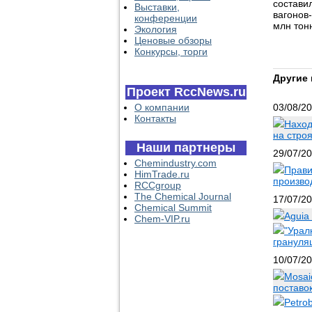
состави
Выставки,
вагонов
конференции
млн тон
Экология
Ценовые обзоры
Конкурсы, торги
Другие 
Проект RccNews.ru
О компании
03/08/2
Контакты
Наход
на стро
Наши партнеры
29/07/2
Chemindustry.com
Прави
HimTrade.ru
произво
RCCgroup
The Chemical Journal
17/07/2
Chemical Summit
Aguia
Chem-VIP.ru
"Урал
грануля
10/07/2
Mosai
поставо
Petro