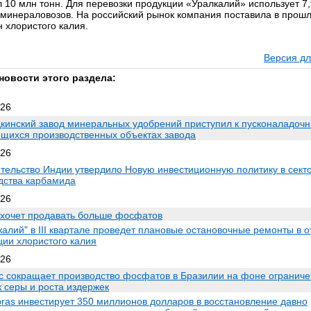
л 10 млн тонн. Для перевозки продукции «Уралкалий» использует 7,
-минераловозов. На российский рынок компания поставила в прошл
н хлористого калия.
Версия дл
новости этого раздела:
026
кинский завод минеральных удобрений приступил к пусконаладоч
ящихся производственных объектах завода
026
тельство Индии утвердило Новую инвестиционную политику в сект
дства карбамида
026
 хочет продавать больше фосфатов
калий" в III квартале проведет плановые остановочные ремонты в 
ции хлористого калия
026
c сокращает производство фосфатов в Бразилии на фоне огранич
к серы и роста издержек
bras инвестирует 350 миллионов долларов в восстановление давно