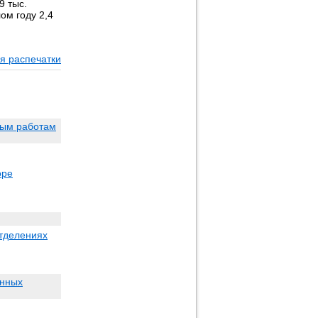
9 тыс.
ом году 2,4
я распечатки
ным работам
оре
отделениях
енных