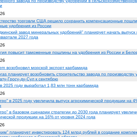
ленного завода по производству удобрений в сельскохозяйственно
и
026
терство торговли США решило сохранить компенсационные пошл
ые удобрения из России
дкинский завод минеральных удобрений" планирует начать выпуск 
квартале 2027 года
026
гия повысит таможенные пошлины на удобрения из России и Бело
026
em возобновил морской экспорт карбамида
bras планирует возобновить строительство завода по производству 
ату-Гросу-ду-Сул к сентябрю
в 2025 году выработал 1,83 млн тонн карбамида
026
гро" в 2025 году увеличила выпуск агрохимической продукции на 4
н
гро" в базовом сценарии стратегии до 2030 года планирует увелич
ической продукции на 16% от уровня 2024 года
026
хим" планирует инвестировать 124 млрд рублей в создание компле