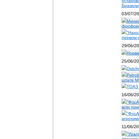
останов
Бразили
03/07/2
Минис
фосфорн
"Нахо
первом 
29/06/2
Норве
25/06/2
Ostch
Petro
штате М
ТОАЗ 
16/06/2
"ФосА
млн тон
"ФосА
агрохим
11/06/2
"Урал