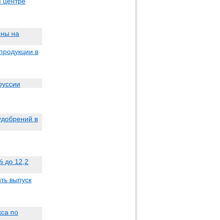
м центре
ины на
продукции в
руссии
удобрений в
% до 12,2
ить выпуск
кса по