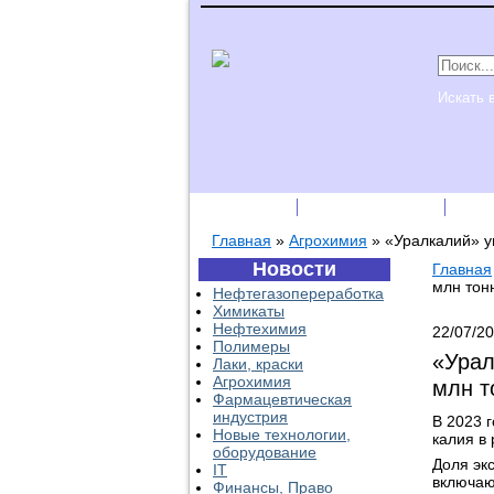
Искать 
Подписка
Каталог фирм
Пре
Главная
»
Агрохимия
»
«Уралкалий» ув
Новости
Главная
млн тонн
Нефтегазопереработка
Химикаты
Нефтехимия
22/07/2
Полимеры
«Урал
Лаки, краски
Агрохимия
млн т
Фармацевтическая
индустрия
В 2023 
Новые технологии,
калия в 
оборудование
Доля эк
IT
включаю
Финансы, Право