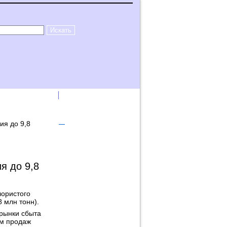
лама на сайте
Логин
ия до 9,8
я до 9,8
лористого
8 млн тонн).
 рынки сбыта
ем продаж