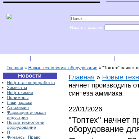
Искать в разделе
Подписка
Каталог фирм
Пресс-релизы
Прайс-
Главная
»
Новые технологии, оборудование
»
"Топтех" начнет 
Новости
Главная
»
Новые техн
Нефтегазопереработка
начнет производить о
Химикаты
синтеза аммиака
Нефтехимия
Полимеры
Лаки, краски
Агрохимия
22/01/2026
Фармацевтическая
индустрия
"Топтех" начнет 
Новые технологии,
оборудование дл
оборудование
IT
Финансы, Право