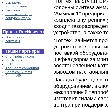
"Топтех" выступит EP
Выставки,
конференции
колонны синтеза амми
Экология
"Аммиак-1" предприят
Ценовые обзоры
Конкурсы, торги
комплект внутренних 
входят газораспредел
Проект RccNews.ru
устройства, а также 
О компании
"Топтех" займется пр
Контакты
устройств колонны си
Наши партнеры
поставкой оборудован
Chemindustry.com
шефнадзором за монта
HimTrade.ru
RCCgroup
восстановлением ката
The Chemical Journal
выводом на стабильн
Chemical Summit
Chem-VIP.ru
Насадка будет целик
оборудованием, вклю
межполочный теплооб
изготовит силами сво
центра при поддержке