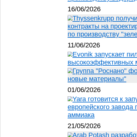
16/06/2026
Thyssenkrupp получи
контракты на проекти
по производству "зел
11/06/2026
Evonik запускает пи
высокоэффективных 
Группа "Роснано" ф
новые материалы"
01/06/2026
Yara готовится к за
европейского завода 
аммиака
21/05/2026
Arab Potash разраб