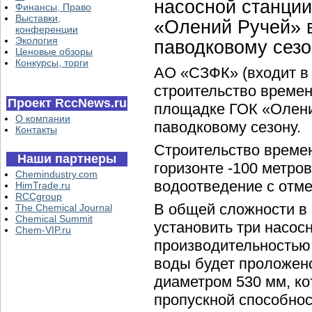
насосной станции
Финансы, Право
Выставки,
«Олений Ручей» в
конференции
Экология
паводковому сезо
Ценовые обзоры
Конкурсы, торги
АО «СЗФК» (входит в 
строительство времен
Проект RccNews.ru
площадке ГОК «Олений
О компании
паводковому сезону.
Контакты
Строительство времен
Наши партнеры
горизонте -100 метро
Chemindustry.com
водоотведение с отмет
HimTrade.ru
RCCgroup
В общей сложности в 
The Chemical Journal
Chemical Summit
установить три насос
Chem-VIP.ru
производительностью 
воды будет проложено
диаметром 530 мм, к
пропускной способнос