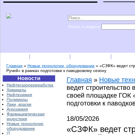
Искать в разделе
Подписка
Каталог фирм
Пресс-релизы
Прайс-
Главная
»
Новые технологии, оборудование
»
«СЗФК» ведет ст
Ручей» в рамках подготовки к паводковому сезону
Новости
Главная
»
Новые техн
Нефтегазопереработка
ведет строительство 
Химикаты
своей площадке ГОК 
Нефтехимия
Полимеры
подготовки к паводко
Лаки, краски
Агрохимия
Фармацевтическая
18/05/2026
индустрия
Новые технологии,
«СЗФК» ведет ст
оборудование
IT