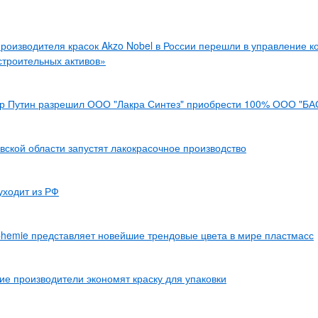
роизводителя красок Akzo Nobel в России перешли в управление 
строительных активов»
р Путин разрешил ООО "Лакра Синтез" приобрести 100% ООО "БА
вской области запустят лакокрасочное производство
 уходит из РФ
Chemie представляет новейшие трендовые цвета в мире пластмасс
ие производители экономят краску для упаковки