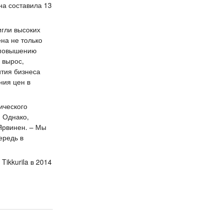
на составила 13
игли высоких
на не только
, повышению
 вырос,
ития бизнеса
ния цен в
ического
. Однако,
 Ярвинен. – Мы
ередь в
ikkurila в 2014