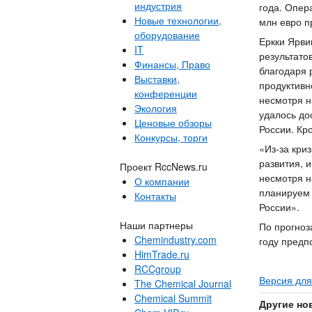
индустрия
года. Опер
Новые технологии,
млн евро п
оборудование
Еркки Ярви
IT
результато
Финансы, Право
благодаря 
Выставки,
продуктивн
конференции
несмотря н
Экология
удалось до
Ценовые обзоры
России. Кр
Конкурсы, торги
«Из-за кри
развития, 
Проект RccNews.ru
несмотря н
О компании
планируем 
Контакты
России».
Наши партнеры
По прогноз
Chemindustry.com
году предп
HimTrade.ru
RCCgroup
Версия для
The Chemical Journal
Chemical Summit
Другие но