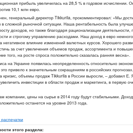
ационная прибыль увеличилась на 28,5 % в годовом исчислении. О
ротив 10,1 млн евро.
нен, генеральный директор Tikkurila, прокомментировал: «Мы дост
в в сложной рыночной ситуации. Наша рентабельность была улучше
росту доходов, но также благодаря рационализации деятельности
ости и строгому управлению расходами. Наш доход в евро немного
а негативное влияние изменений валютных курсов. Хорошего разв
стичь за счет увеличения объемов продаж, ассортимента и повыше
оме того, на росте спроса положительно сказалась ранняя весна».
зиса на Украине появилась неопределенность относительно эконом
и это привело к значительным сокращениям в российских прогнозах
а кризис, объемы продаж Tikkurila в России выросли, – добавил Е.
увеличить инвестиции в области продаж и маркетинга, в первую оч
ам компании, цены на сырье в 2014 году будут стабильными. Доход T
оложительно останется на уровне 2013 года.
 распечатки
вости этого раздела: