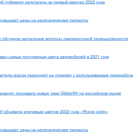
el публикует результаты за первый квартал 2022 года
повышает цены на неорганические пигменты
ы обсудили актуальные вопросы лакокрасочной промышленности
вал самые популярные цвета автомобилей в 2021 году
ители красок переходят на упаковку с использованием переработ
нирует продавать новые лаки Glasurit® на российском рынке
l объявила ключевым цветом 2022 года «Ясное небо»
повышает цены на неорганические пигменты