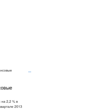
ансовые
совые
 на 2,2 % в
квартале 2013