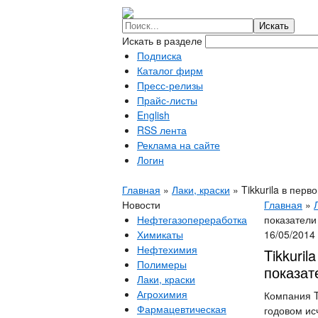
Искать в разделе
Подписка
Каталог фирм
Пресс-релизы
Прайс-листы
English
RSS лента
Реклама на сайте
Логин
Главная
»
Лаки, краски
»
Tikkurila в пер
Новости
Главная
»
Нефтегазопереработка
показатели
Химикаты
16/05/2014
Нефтехимия
Tikkuri
Полимеры
показат
Лаки, краски
Агрохимия
Компания T
Фармацевтическая
годовом ис