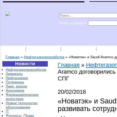
Искать в разделе
Подписка
Каталог фирм
Пресс-релизы
Прайс-
Главная
»
Нефтегазопереработка
»
«Новатэк» и Saudi Aramco 
Новости
Главная
»
Нефтегазо
Нефтегазопереработка
Aramco договорились 
Химикаты
СПГ
Нефтехимия
Полимеры
Лаки, краски
Агрохимия
20/02/2018
Фармацевтическая
индустрия
«Новатэк» и Saud
Новые технологии,
развивать сотруд
оборудование
IT
Финансы, Право