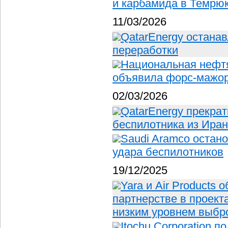
и карбамида в Темрюк
11/03/2026
QatarEnergy остана
переработки
Национальная нефт
объявила форс-мажо
02/03/2026
QatarEnergy прекрат
беспилотника из Ира
Saudi Aramco остан
удара беспилотников
19/12/2025
Yara и Air Products
партнерстве в проект
низким уровнем выбр
Itochu Corporation 