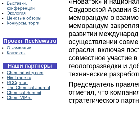
«Новатэк» и национа
Выставки,
конференции
Саудовской Аравии S
Экология
меморандум о взаимо
Ценовые обзоры
Конкурсы, торги
меморандум закрепляе
развитии международн
Проект RccNews.ru
осуществлении совме
О компании
отрасли, включая пос
Контакты
совместное участие в
геологоразведки и доб
Наши партнеры
Chemindustry.com
технические разработ
HimTrade.ru
RCCgroup
Председатель правле
The Chemical Journal
отметил, что компани
Chemical Summit
Chem-VIP.ru
стратегического парт