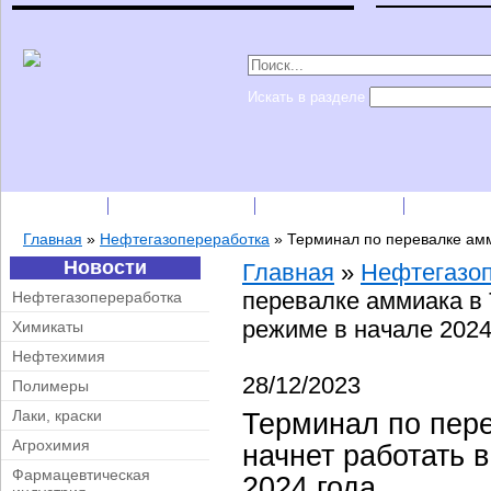
Искать в разделе
Подписка
Каталог фирм
Пресс-релизы
Прайс-
Главная
»
Нефтегазопереработка
»
Терминал по перевалке амм
Новости
Главная
»
Нефтегазо
перевалке аммиака в 
Нефтегазопереработка
режиме в начале 2024
Химикаты
Нефтехимия
28/12/2023
Полимеры
Лаки, краски
Терминал по пер
Агрохимия
начнет работать 
Фармацевтическая
2024 года