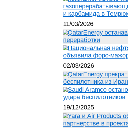
газоперерабатывающи
и карбамида в Темрюк
11/03/2026
QatarEnergy остана
переработки
Национальная нефт
объявила форс-мажо
02/03/2026
QatarEnergy прекрат
беспилотника из Ира
Saudi Aramco остан
удара беспилотников
19/12/2025
Yara и Air Products
партнерстве в проект