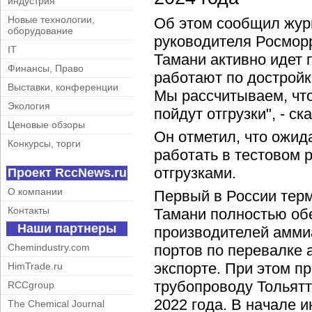
индустрия
Новые технологии,
Об этом сообщил жур
оборудование
руководителя Росмор
IT
Тамани активно идет 
Финансы, Право
работают по достройк
Выставки, конференции
Мы рассчитываем, что
Экология
пойдут отгрузки", - ск
Ценовые обзоры
Он отметил, что ожид
Конкурсы, торги
работать в тестовом 
отгрузками.
Проект RccNews.ru
О компании
Первый в России терм
Контакты
Тамани полностью об
Наши партнеры
производителей аммиа
Chemindustry.com
портов по перевалке 
экспорте. При этом п
HimTrade.ru
трубопроводу Тольятт
RCCgroup
2022 года. В начале 
The Chemical Journal