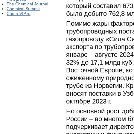
The Chemical Journal
который составил 673,
Chemical Summit
было добыто 762,8 млр
Chem-VIP.ru
Помимо жары факторо
трубопроводных поста
газопроводу «Сила С
экспорта по трубопро
январе – августе 2024
32% до 17,1 млрд куб.
Восточной Европе, ко
сжиженному природном
трубе из Норвегии. Кр
вносят поставки в Уз
октябре 2023 г.
Но основной рост доб
России – во многом б
подчеркивает директо