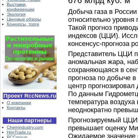
676 млрд куб. м
Выставки,
конференции
Добыча газа в России
Экология
относительно уровня 
Ценовые обзоры
Конкурсы, торги
Такой прогноз привод
индексов (ЦЦИ). Иссл
консенсус-прогноза р
Представитель ЦЦИ п
аномальная жара, на
сохраняющаяся в сент
прогноза по добыче в
центр прогнозировал 
По данным Гидрометце
Проект RccNews.ru
температура воздуха в
О компании
Контакты
неоднократно превыш
Прогнозируемый ЦЦИ 
Наши партнеры
превышает оценку Мин
Chemindustry.com
HimTrade.ru
Ожидаемое значение б
RCCgroup