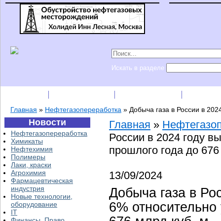
Искать в разделе
Подписка
Каталог фирм
Пресс-релизы
Прайс-
Главная
»
Нефтегазопереработка
»
Добыча газа в России в 202
Новости
Главная
»
Нефтегазо
Нефтегазопереработка
России в 2024 году в
Химикаты
прошлого года до 676
Нефтехимия
Полимеры
Лаки, краски
Агрохимия
13/09/2024
Фармацевтическая
индустрия
Добыча газа в Рос
Новые технологии,
6% относительно 
оборудование
IT
Финансы, Право