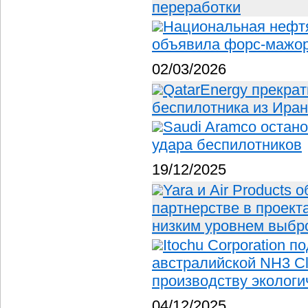
переработки
Национальная нефт
объявила форс-мажо
02/03/2026
QatarEnergy прекрат
беспилотника из Ира
Saudi Aramco остан
удара беспилотников
19/12/2025
Yara и Air Products
партнерстве в проект
низким уровнем выбр
Itochu Corporation 
австралийской NH3 Cl
производству экологи
04/12/2025