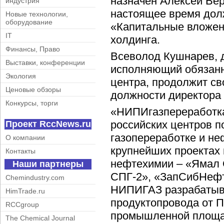
назначен Алексей Вер
индустрия
настоящее время дол
Новые технологии,
оборудование
«Капитальные вложен
IT
холдинга.
Финансы, Право
Всеволод Кушнарев, 
Выставки, конференции
исполняющий обязанн
Экология
центра, продолжит с
Ценовые обзоры
должности директора 
Конкурсы, торги
«НИПИгазпереработка
российских центров п
Проект RccNews.ru
газопереработке и не
О компании
крупнейших проектах 
Контакты
нефтехимии – «Ямал С
Наши партнеры
СПГ-2», «ЗапСибНефт
Chemindustry.com
НИПИГАЗ разрабатыв
HimTrade.ru
продуктопровода от П
RCCgroup
промышленной площа
The Chemical Journal