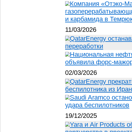
Компания «Отэко-Ма
газоперерабатывающи
и карбамида в Темрюк
11/03/2026
QatarEnergy остана
переработки
Национальная нефт
объявила форс-мажо
02/03/2026
QatarEnergy прекрат
беспилотника из Ира
Saudi Aramco остан
удара беспилотников
19/12/2025
Yara и Air Products