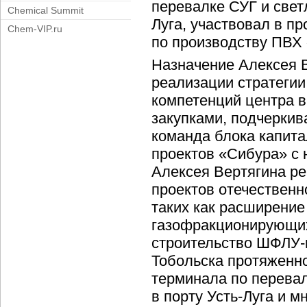
перевалке СУГ и свет
Chemical Summit
Луга, участвовал в п
Chem-VIP.ru
по производству ПВХ
Назначение Алексея В
реализации стратегии
компетенций центра в
закупками, подчеркив
команда блока капит
проектов «Сибура» с
Алексея Вертягина р
проектов отечественн
таких как расширени
газофракционирующих
строительство ШФЛУ-
Тобольска протяженно
терминала по перева
в порту Усть-Луга и м