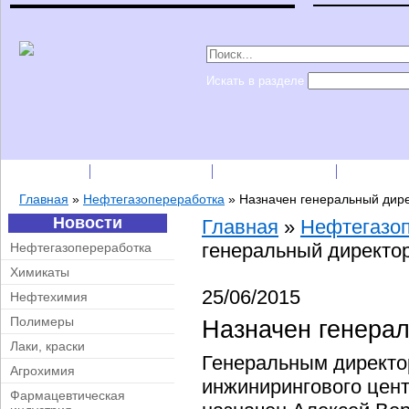
Искать в разделе
Подписка
Каталог фирм
Пресс-релизы
Прайс-
Главная
»
Нефтегазопереработка
»
Назначен генеральный дир
Новости
Главная
»
Нефтегазо
генеральный директ
Нефтегазопереработка
Химикаты
25/06/2015
Нефтехимия
Полимеры
Назначен генера
Лаки, краски
Генеральным директо
Агрохимия
инжинирингового цент
Фармацевтическая