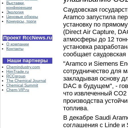
Выставки,
конференции
Саудовская государс
Экология
Aramco запустила пе
Ценовые обзоры
Конкурсы, торги
установку по прямом
(Direct Air Capture, D
Проект RccNews.ru
атмосферы до 12 тонн
О компании
установка разработан
Контакты
сообщает саудовская 
Наши партнеры
"Aramco и Siemens E
Chemindustry.com
сотрудничество для 
HimTrade.ru
RCCgroup
закладывая основу д
The Chemical Journal
DAC в будущем", - го
Chemical Summit
Chem-VIP.ru
что извлеченный CO2
производства устойчи
топлива.
В декабре Saudi Aram
соглашения с Linde и