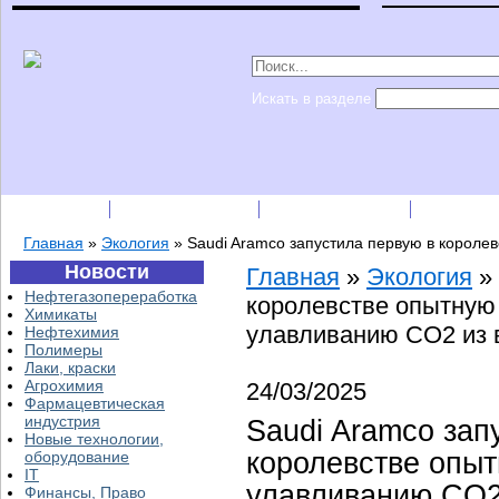
Искать в разделе
Подписка
Каталог фирм
Пресс-релизы
Прайс-
Главная
»
Экология
»
Saudi Aramco запустила первую в короле
Новости
Главная
»
Экология
»
Нефтегазопереработка
королевстве опытную
Химикаты
улавливанию CO2 из 
Нефтехимия
Полимеры
Лаки, краски
Агрохимия
24/03/2025
Фармацевтическая
индустрия
Saudi Aramco зап
Новые технологии,
королевстве опыт
оборудование
IT
улавливанию CO2
Финансы, Право