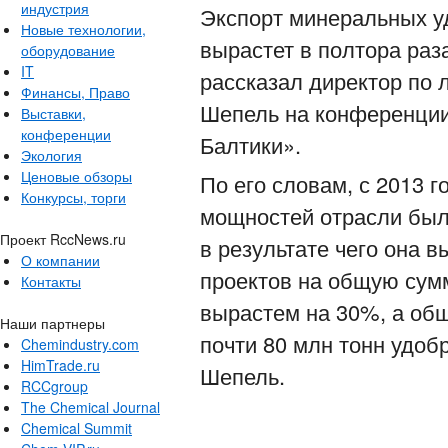
индустрия
Экспорт минеральных уд
Новые технологии,
вырастет в полтора раза
оборудование
IT
рассказал директор по 
Финансы, Право
Шепель на конференции
Выставки,
конференции
Балтики».
Экология
Ценовые обзоры
По его словам, с 2013 
Конкурсы, торги
мощностей отрасли было
Проект RccNews.ru
в результате чего она 
О компании
проектов на общую сумм
Контакты
вырастем на 30%, а об
Наши партнеры
почти 80 млн тонн удобр
Chemindustry.com
HimTrade.ru
Шепель.
RCCgroup
The Chemical Journal
Chemical Summit