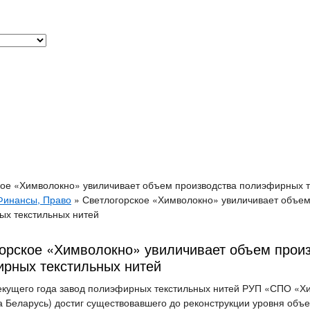
кое «Химволокно» увиличивает объем производства полиэфирных т
Финансы, Право
»
Светлогорское «Химволокно» увиличивает объем
х текстильных нитей
орское «Химволокно» увиличивает объем прои
рных текстильных нитей
текущего года завод полиэфирных текстильных нитей РУП «СПО «Х
а Беларусь) достиг существовавшего до реконструкции уровня объ