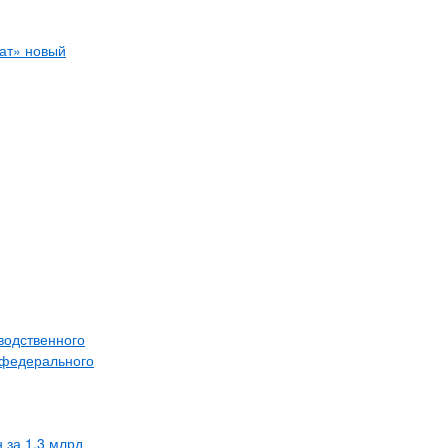
ат» новый
водственного
 федерального
 за 1,3 млрд