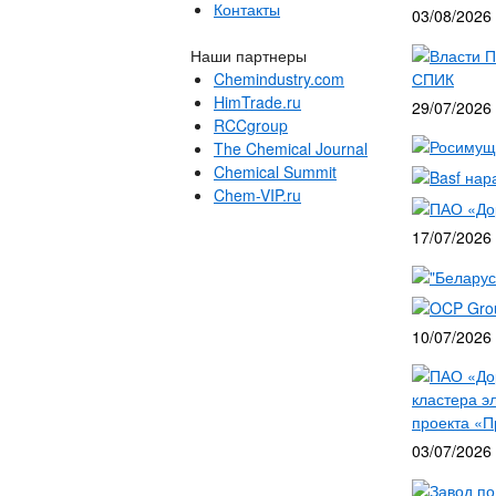
Контакты
03/08/2026
Власти П
Наши партнеры
СПИК
Chemindustry.com
HimTrade.ru
29/07/2026
RCCgroup
Росимущ
The Chemical Journal
Chemical Summit
Basf нар
Chem-VIP.ru
ПАО «Дор
17/07/2026
"Беларус
OCP Grou
10/07/2026
ПАО «До
кластера э
проекта «
03/07/2026
Завод по