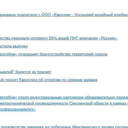
рикамья подписали с ООО «Еврохим - Усольский калийный комбин
ество передало холдингу 55% акций ПНТ компании «Росхим»
астила выручку
огобуж» поддержит благоустройство территорий города
ькалий" борется за транзит
p просит Евросоюз об отсрочке по нормам кадмия
рогобуж» стало индустриальным партнером образовательно-произ
лектротехнической промышленности Смоленской области в рамках
Профессионалитет»
 производству аммиака на побережье Мексиканского залива продан