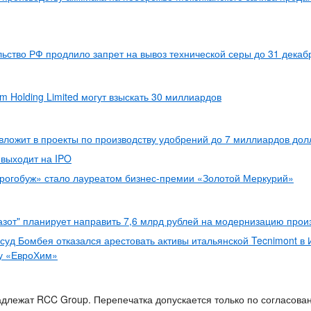
ьство РФ продлило запрет на вывоз технической серы до 31 декаб
m Holding Limited могут взыскать 30 миллиардов
вложит в проекты по производству удобрений до 7 миллиардов дол
выходит на IPO
рогобуж» стало лауреатом бизнес-премии «Золотой Меркурий»
зот" планирует направить 7,6 млрд рублей на модернизацию прои
суд Бомбея отказался арестовать активы итальянской Tecnimont в 
у «ЕвроХим»
длежат RCC Group. Перепечатка допускается только по согласова