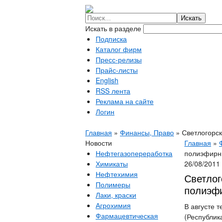
Искать в разделе
Подписка
Каталог фирм
Пресс-релизы
Прайс-листы
English
RSS лента
Реклама на сайте
Логин
Главная
»
Финансы, Право
»
Светлогорс
Новости
Главная
»
Нефтегазопереработка
полиэфирны
Химикаты
26/08/2011
Нефтехимия
Светлог
Полимеры
полиэфи
Лаки, краски
Агрохимия
В августе 
Фармацевтическая
(Республик