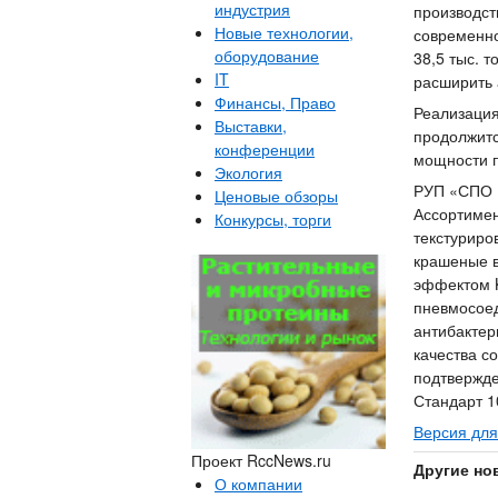
индустрия
производст
Новые технологии,
современно
оборудование
38,5 тыс. 
IT
расширить 
Финансы, Право
Реализация
Выставки,
продолжитс
конференции
мощности п
Экология
РУП «СПО «
Ценовые обзоры
Ассортимен
Конкурсы, торги
текстуриро
крашеные в
эффектом K
пневмосоед
антибактер
качества с
подтвержде
Стандарт 1
Версия для
Проект RccNews.ru
Другие но
О компании