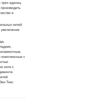
ю трех единиц
 производить
ачество и
тильных нитей
о увеличение
да.
ладкие,
филаментные,
и комплексные с
остью
е нити с
еджмента
нитей
Эко-Текс