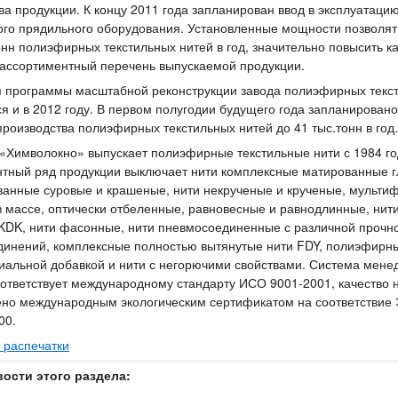
ва продукции. К концу 2011 года запланирован ввод в эксплуатаци
го прядильного оборудования. Установленные мощности позволят
тонн полиэфирных текстильных нитей в год, значительно повысить к
ассортиментный перечень выпускаемой продукции.
 программы масштабной реконструкции завода полиэфирных текс
я и в 2012 году. В первом полугодии будущего года запланирован
роизводства полиэфирных текстильных нитей до 41 тыс.тонн в год.
Химволокно» выпускает полиэфирные текстильные нити с 1984 го
тный ряд продукции выключает нити комплексные матированные г
ванные суровые и крашеные, нити некрученые и крученые, мульти
 массе, оптически отбеленные, равновесные и равнодлинные, нит
DK, нити фасонные, нити пневмосоединенные с различной прочн
инений, комплексные полностью вытянутые нити FDY, полиэфирны
иальной добавкой и нити с негорючими свойствами. Система мен
оответствует международному стандарту ИСО 9001-2001, качество 
но международным экологическим сертификатом на соответствие 
00.
 распечатки
вости этого раздела: