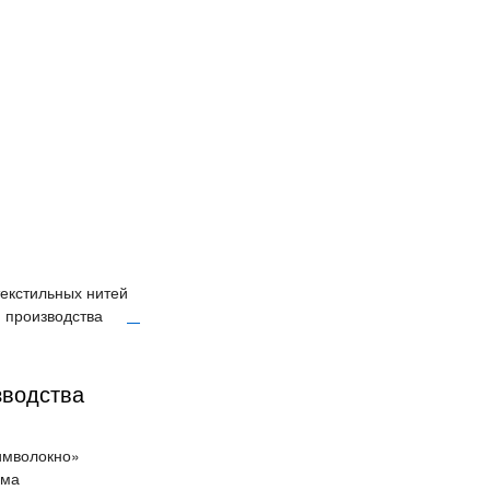
екстильных нитей
 производства
зводства
имволокно»
ема