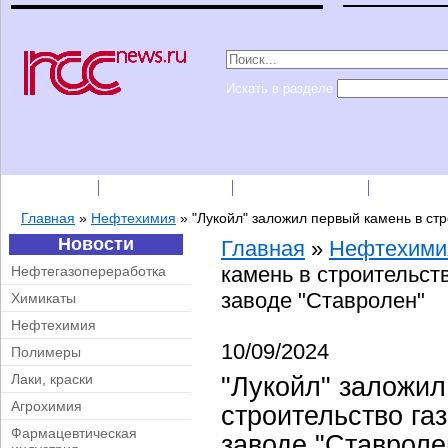
Искать в разделе
Подписка
Каталог фирм
Пресс-релизы
Прайс-
Главная
»
Нефтехимия
»
"Лукойл" заложил первый камень в стр
Новости
Главная
»
Нефтехими
камень в строительст
Нефтегазопереработка
заводе "Ставролен"
Химикаты
Нефтехимия
10/09/2024
Полимеры
Лаки, краски
"Лукойл" заложил
Агрохимия
строительство га
Фармацевтическая
заводе "Ставроле