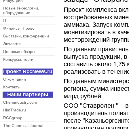
индустрия
Новые технологии,
Проект комплекса вк
оборудование
востребованных мине
IT
аммиака. Запуск ком
Финансы, Право
монетизировать в кач
Выставки, конференции
месторождений группы
Экология
По данным правитель
Ценовые обзоры
выпуска продукции, в
Конкурсы, торги
составить около 1,75 
реализовать в течение
Проект RccNews.ru
О компании
По данным министерс
Контакты
региона, сумма инвес
Наши партнеры
млрд рублей.
Chemindustry.com
ООО "Ставролен " – в
HimTrade.ru
производитель полиэ
RCCgroup
после "Казаньоргсинт
The Chemical Journal
производства полипр