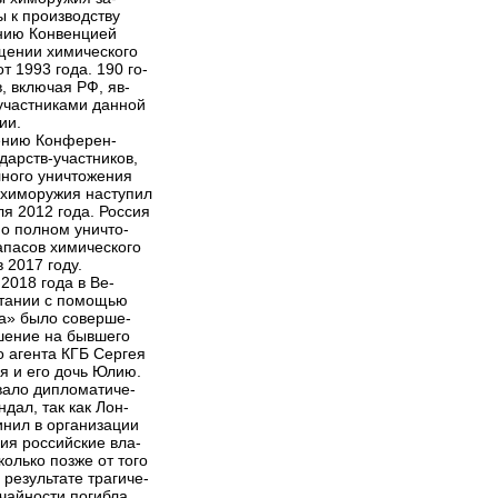
 к производству
нию Конвенцией
щении химического
т 1993 года. 190 го-
, включая РФ, яв-
участниками данной
ии.
ению Конферен-
дарств-участников,
лного уничтожения
 химоружия наступил
ля 2012 года. Россия
 о полном уничто-
апасов химического
 2017 году.
2018 года в Ве-
тании с помощью
а» было соверше-
шение на бывшего
о агента КГБ Сергея
я и его дочь Юлию.
вало дипломатиче-
ндал, так как Лон-
инил в организации
ия российские вла-
колько позже от того
 результате трагиче-
учайности погибла