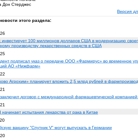
а Дон Стерджес
Версия дл
новости этого раздела:
026
k инвестирует 100 миллионов долларов США в модернизацию своег
тному производству лекарственных средств в США
025
дент подписал указ о передаче ООО «Фармирус» во временное у
кций АО «Нижфарм»
022
ово Агрохим» планирует вложить 2,5 млрд рублей в фармпроизвод
021
заключил договор с международной фармацевтической компанией
021
d начинает испытания лекарства от рака в Китае
020
йскую вакцину "Спутник V" могут выпускать в Германии
020