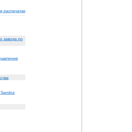
я распечатки
о завода по
правление
ства
 Sandoz