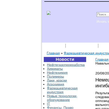
Искать 
Подписка
Каталог фирм
Пре
Главная
»
Фармацевтическая индустр
Новости
Главная
Навальн
Нефтегазопереработка
Химикаты
Нефтехимия
20/08/2
Полимеры
Немец
Лаки, краски
Агрохимия
ингиб
Фармацевтическая
индустрия
Результ
Новые технологии,
следова
оборудование
оппозиц
IT
вального
Финансы, Право
его отр