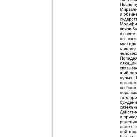
После п
Мирзаян
и обвин
сударст
Модифик
вичок-5
в восем
по токси
мое ядов
ственно
человек
Попадая
ляющий 
связыва
щий пер
пульса. 
органам
ют беск
нервные
тате пр
буждени
хательн
Действи
и приво
ражения
даже в 
ной тер
Все вид