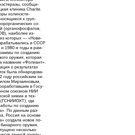
нэстеразы, сообщи-
кая клиника Charite.
оры холинэсте-
носящиеся к груп-
орорганических со-
й (органофосфатов,
В), наиболее из-
 из которых — «Нови-
азрабатывались в СССР
 и 1980-е годы в рам-
граммы по созданию
кого оружия, которая
а название «Фолиант».
ция о результатах
ток была обнародова-
2 году российским хи-
илом Мирзаяновым,
проработавшим в Госу-
нном союзном НИИ
еской химии и тех-
 (ГСНИИОХТ), где
работы по созданию
а». По данным раз-
ка, Россия на основе
а» создала новое по-
 бинарного оружия,
пущено несколько
ществ данной группы.