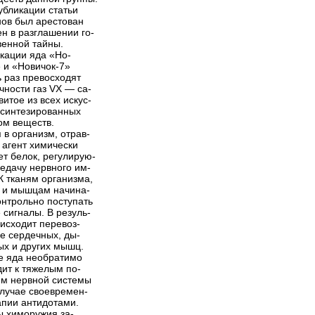
убликации статьи
ов был арестован
ен в разглашении го-
венной тайны.
ации яда «Но-
» и «Новичок-7»
ь раз превосходят
чности газ VX — са-
итое из всех искус-
 синтезированных
ом веществ.
 в организм, отрав-
агент химически
ет белок, регулирую-
едачу нервного им-
К тканям организма,
 и мышцам начина-
онтрольно поступать
 сигналы. В резуль-
оисходит перевоз-
е сердечных, ды-
ых и других мышц.
е яда необратимо
дит к тяжелым по-
м нервной системы
случае своевремен-
апии антидотами.
ы химоружия за-