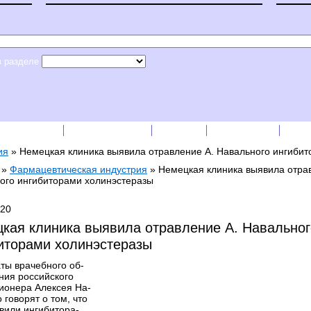
в разделе
сс-релизы
Прайс-листы
English
RSS лента
Рек
ия
»
Немецкая клиника выявила отравление А. Навального ингиби
»
Фармацевтическая индустрия
»
Немецкая клиника выявила отра
ого ингибиторами холинэстеразы
020
кая клиника выявила отравление А. Навальног
иторами холинэстеразы
аты врачебного об-
ния российского
ионера Алексея На-
 говорят о том, что
авили ингибитора-