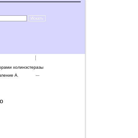
лама на сайте
Логин
торами холинэстеразы
вление А.
о