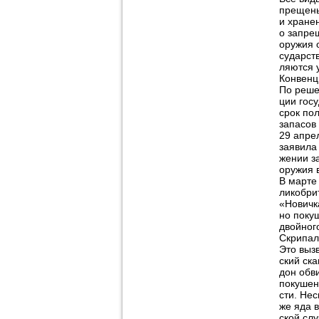
прещены
и хране
о запре
оружия о
сударств
ляются 
Конвенц
По реш
ции госу
срок по
запасов
29 апре
заявила
жении з
оружия в
В марте 
ликобри
«Новичк
но поку
двойног
Скрипал
Это выз
ский ска
дон обв
покушен
сти. Нес
же яда в
ской сл