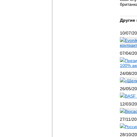
британк
Другие 
10/07/2
Evoni
контрак
07/04/2
Прези
100% а
24/08/2
«Щелк
26/05/2
BASF 
12/03/2
Bioca
27/11/2
Росси
28/10/2