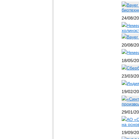
Bayer
биотехн
24/08/2
Немец
холинэс
Bayer
20/08/2
Немец
18/05/2
Сберб
23/03/2
Индия
19/02/2
«Синт
произво
29/01/2
АО «С
на осно
19/09/2