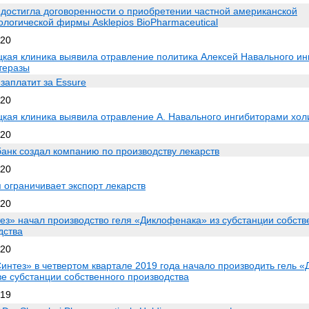
 достигла договоренности о приобретении частной американской
ологической фирмы Asklepios BioPharmaceutical
020
кая клиника выявила отравление политика Алексей Навального и
теразы
 заплатит за Essure
020
кая клиника выявила отравление А. Навального ингибиторами хол
020
анк создал компанию по производству лекарств
020
 ограничивает экспорт лекарств
020
ез» начал производство геля «Диклофенака» из субстанции собств
дства
020
интез» в четвертом квартале 2019 года начало производить гель 
ве субстанции собственного производства
019