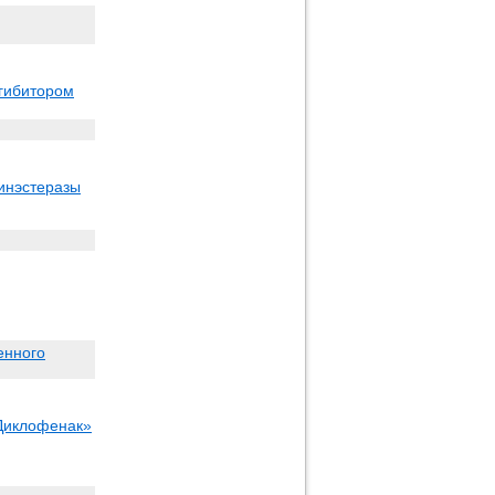
нгибитором
инэстеразы
енного
«Диклофенак»