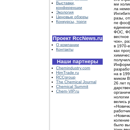
Выставки,
ми холи
конференции
ла немец
Экология
Ингибит
Ценовые обзоры
разы, от
Конкурсы, торги
пе фосф
единени
ФОС, ФО
вестное
Проект RccNews.ru
чок», р
О компании
в 1970-е
Контакты
ках про
химичес
получил
Наши партнеры
Информа
Chemindustry.com
разрабо
HimTrade.ru
на в 199
RCCgroup
миком В
The Chemical Journal
26 лет 
Chemical Summit
дарстве
Chem-VIP.ru
органич
нологии
велись 
«Новичк
работчи
«Новичк
коление
было вы
тонн ве