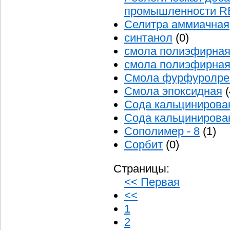
промышленности R
Селитра аммиачная
синтанол
(0)
смола полиэфирная
смола полиэфирная
Смола фурфуролре
Смола эпоксидная
(
Сода кальцинирова
Сода кальцинирова
Сополимер - 8
(1)
Сорбит
(0)
Страницы:
<< Первая
<<
1
2