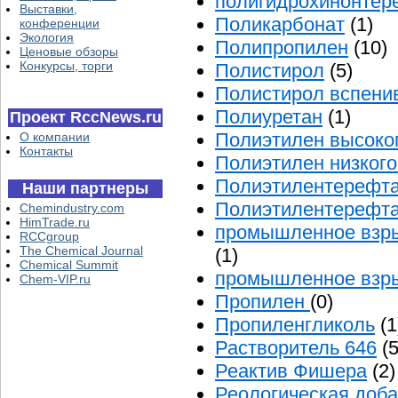
полигидрохинонтер
Выставки,
Поликарбонат
(1)
конференции
Экология
Полипропилен
(10)
Ценовые обзоры
Конкурсы, торги
Полистирол
(5)
Полистирол вспен
Полиуретан
(1)
Проект RccNews.ru
Полиэтилен высоко
О компании
Контакты
Полиэтилен низкого
Полиэтилентерефт
Наши партнеры
Полиэтилентерефт
Chemindustry.com
HimTrade.ru
промышленное взр
RCCgroup
The Chemical Journal
(1)
Chemical Summit
промышленное взры
Chem-VIP.ru
Пропилен
(0)
Пропиленгликоль
(1
Растворитель 646
(5
Реактив Фишера
(2)
Реологическая доба