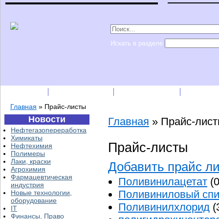
Искать в разделе
Подписка
Каталог фирм
Пресс-релизы
Прайс-
Главная
»
Прайс-листы
Новости
Главная
»
Прайс-лис
Нефтегазопереработка
Химикаты
Прайс-листы
Нефтехимия
Полимеры
Лаки, краски
Добавить прайс л
Агрохимия
Фармацевтическая
Поливинилацетат
(0
индустрия
Поливиниловый спи
Новые технологии,
оборудование
Поливинилхлорид
(
IT
Финансы, Право