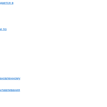
дается в
и по
тановленному
 улавливания