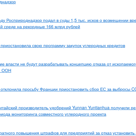
днадзор
оду Росприроднадзор подал в суды 1,5 тыс. исков о возмещении вр
 среде на рекордные 166 млрд рублей
t приостановила свою программу закупок углеродных кредитов
ие власти не будут разрабатывать концепцию отказа от ископаемог
е ООН
 отклонила просьбу Франции приостановить сбор ЕС за выбросы C
итайский производитель удобрений Yunnan Yuntianhua получили ре
риода мониторинга совместного углеродного проекта
ратного повышения штрафов для предприятий за отказ установить