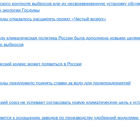
ского контроля выбросов или их несвоевременную установку обсуж
о экологии Госдумы
ды отказалось расширять проект «Чистый воздух»
оду климатическая политика России была дополнена новыми целям
ю выбросов
еский кодекс может появиться в России
ды предложило поднять ставки за воду для промпредприятий
кий союз не успевает согласовать новую климатическую цель к ус
вится к оснащению заводов по производству удобрений модулями