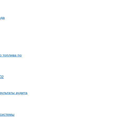
еда
о топлива по
O2
зультаты аудита
 системы