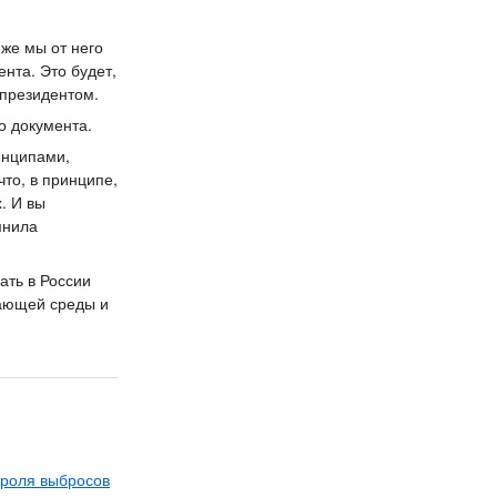
 же мы от него
ента. Это будет,
 президентом.
о документа.
инципами,
то, в принципе,
. И вы
мнила
ать в России
жающей среды и
троля выбросов