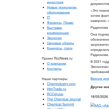
индустрия
документов
Новые технологии,
«Это помож
оборудование
хотим факт
IT
наверное, н
Финансы, Право
Радионова 
Выставки,
конференции
Она подчер
Экология
обозначенн
Ценовые обзоры
загрязните
Конкурсы, торги
определили
Радионова.
Проект RccNews.ru
В 2021 год
О компании
Экологичес
Контакты
требований
Версия для
Наши партнеры
Chemindustry.com
Другие но
HimTrade.ru
RCCgroup
18/05/2026
The Chemical Journal
Chemical Summit
КАО «Азо