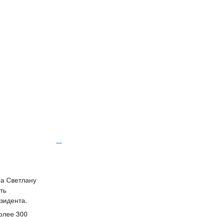
ра Светлану
ть
зидента.
олее 300