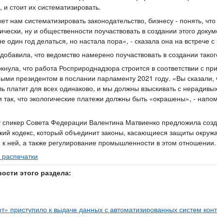
, и стоит их систематизировать.
ет нам систематизировать законодательство, бизнесу - понять, что
ически, ну и общественности поучаствовать в создании этого докум
е один год делаться, но настала пора», - сказала она на встрече с
добавила, что ведомство намерено поучаствовать в создании таког
кнула, что работа Росприроднадзора строится в соответствии с пр
ыми президентом в послании парламенту 2021 году. «Вы сказали, ч
ль платит для всех одинаково, и мы должны взыскивать с нерадивых
 так, что экологические платежи должны быть «окрашены», - напо
у спикер Совета Федерации Валентина Матвиенко предложила созд
кий кодекс, который объединит законы, касающиеся защиты окру
 к ней, а также регулирование промышленности в этом отношении.
 распечатки
вости этого раздела:
т» приступило к выдаче данных с автоматизированных систем кон