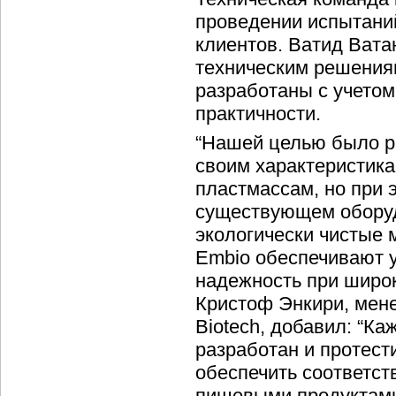
проведении испытани
клиентов. Ватид Ват
техническим решениям
разработаны с учетом
практичности.
“Нашей целью было ра
своим характеристик
пластмассам, но при 
существующем оборуд
экологически чистые 
Embio обеспечивают 
надежность при широк
Кристоф Энкири, мене
Biotech, добавил: “К
разработан и протест
обеспечить соответст
пищевыми продуктами