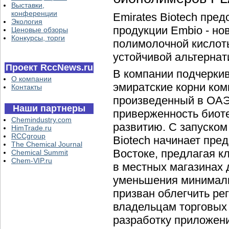
Выставки,
конференции
Emirates Biotech пре
Экология
продукции Embio - н
Ценовые обзоры
Конкурсы, торги
полимолочной кислоты
устойчивой альтерна
Проект RccNews.ru
В компании подчеркив
О компании
эмиратские корни ком
Контакты
произведенный в ОАЭ
Наши партнеры
приверженность биот
Chemindustry.com
развитию. С запуском
HimTrade.ru
RCCgroup
Biotech начинает пре
The Chemical Journal
Востоке, предлагая к
Chemical Summit
Chem-VIP.ru
в местных магазинах 
уменьшения минималь
призван облегчить ре
владельцам торговых
разработку приложени