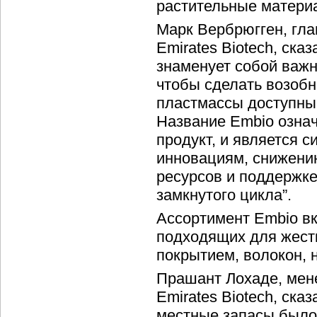
растительные матери
Марк Вербрюгген, гл
Emirates Biotech, ска
знаменует собой важн
чтобы сделать возоб
пластмассы доступны
Название Embio означ
продукт, и является 
инновациям, снижени
ресурсов и поддержке
замкнутого цикла”.
Ассортимент Embio вк
подходящих для жестк
покрытием, волокон, 
Прашант Лохаде, мен
Emirates Biotech, ск
местные запасы было