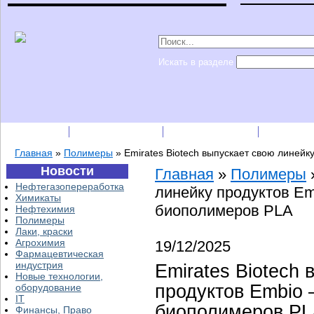
Искать в разделе
Подписка
Каталог фирм
Пресс-релизы
Прайс-
Главная
»
Полимеры
»
Emirates Biotech выпускает свою линей
Новости
Главная
»
Полимеры
Нефтегазопереработка
линейку продуктов Em
Химикаты
биополимеров PLA
Нефтехимия
Полимеры
Лаки, краски
Агрохимия
19/12/2025
Фармацевтическая
индустрия
Emirates Biotech
Новые технологии,
продуктов Embio 
оборудование
IT
биополимеров PL
Финансы, Право